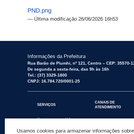
PND.png
— Última modificação 26/06/2026 16h53
Informações da Prefeitura
Rua Barão de Piumhi, nº 121, Centro – CEP: 35570-1
De segunda a sexta-feira, das 9h às 16h
Tel.: (37) 3329-1800
CNPJ: 16.784.720/0001-25
CANAIS DE
SERVIÇOS
ATENDIMENTO
Serviços por público
Fale Conosco
alvo
Usamos cookies para armazenar informações sobre c