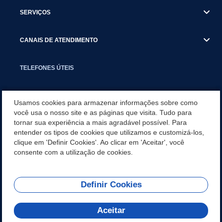
SERVIÇOS
CANAIS DE ATENDIMENTO
TELEFONES ÚTEIS
EXECUTIVO
Usamos cookies para armazenar informações sobre como
você usa o nosso site e as páginas que visita. Tudo para
tornar sua experiência a mais agradável possível. Para
NOTÍCIAS
entender os tipos de cookies que utilizamos e customizá-los,
clique em 'Definir Cookies'. Ao clicar em 'Aceitar', você
APLICATIVO
consente com a utilização de cookies.
Definir Cookies
REDES SOCIAIS
Aceitar