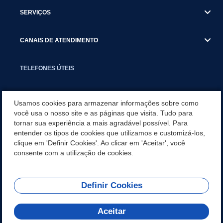
SERVIÇOS
CANAIS DE ATENDIMENTO
TELEFONES ÚTEIS
EXECUTIVO
Usamos cookies para armazenar informações sobre como
você usa o nosso site e as páginas que visita. Tudo para
tornar sua experiência a mais agradável possível. Para
NOTÍCIAS
entender os tipos de cookies que utilizamos e customizá-los,
clique em 'Definir Cookies'. Ao clicar em 'Aceitar', você
APLICATIVO
consente com a utilização de cookies.
Definir Cookies
REDES SOCIAIS
Aceitar