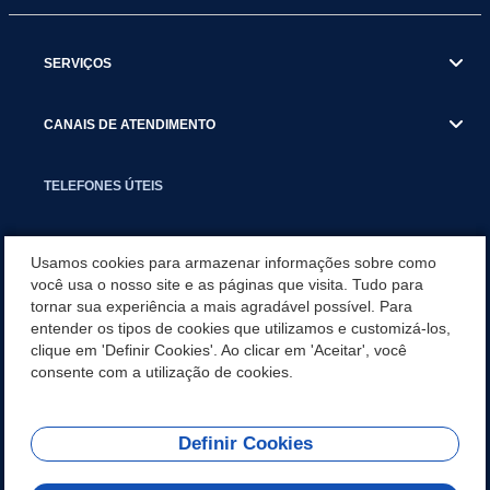
SERVIÇOS
CANAIS DE ATENDIMENTO
TELEFONES ÚTEIS
EXECUTIVO
Usamos cookies para armazenar informações sobre como
você usa o nosso site e as páginas que visita. Tudo para
tornar sua experiência a mais agradável possível. Para
NOTÍCIAS
entender os tipos de cookies que utilizamos e customizá-los,
clique em 'Definir Cookies'. Ao clicar em 'Aceitar', você
APLICATIVO
consente com a utilização de cookies.
Definir Cookies
REDES SOCIAIS