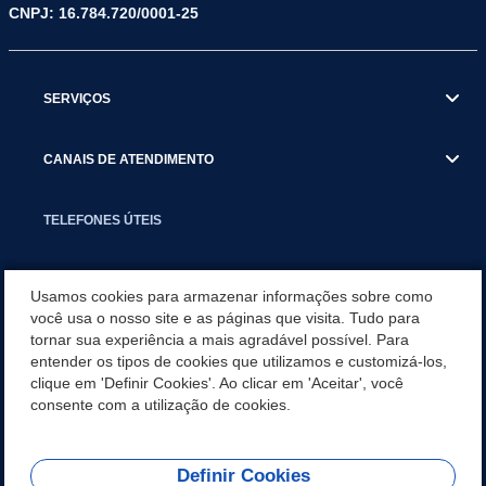
CNPJ: 16.784.720/0001-25
SERVIÇOS
CANAIS DE ATENDIMENTO
TELEFONES ÚTEIS
EXECUTIVO
Usamos cookies para armazenar informações sobre como
você usa o nosso site e as páginas que visita. Tudo para
tornar sua experiência a mais agradável possível. Para
NOTÍCIAS
entender os tipos de cookies que utilizamos e customizá-los,
clique em 'Definir Cookies'. Ao clicar em 'Aceitar', você
APLICATIVO
consente com a utilização de cookies.
Definir Cookies