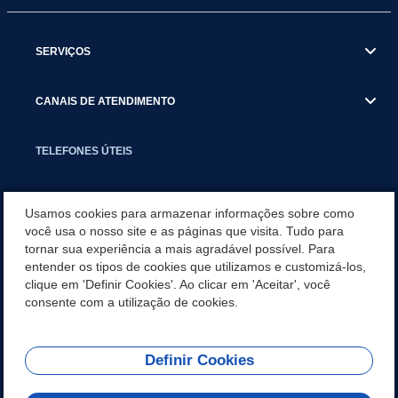
SERVIÇOS
CANAIS DE ATENDIMENTO
TELEFONES ÚTEIS
EXECUTIVO
Usamos cookies para armazenar informações sobre como
você usa o nosso site e as páginas que visita. Tudo para
tornar sua experiência a mais agradável possível. Para
NOTÍCIAS
entender os tipos de cookies que utilizamos e customizá-los,
clique em 'Definir Cookies'. Ao clicar em 'Aceitar', você
APLICATIVO
consente com a utilização de cookies.
Definir Cookies
REDES SOCIAIS