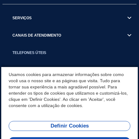
SERVIÇOS
CANAIS DE ATENDIMENTO
TELEFONES ÚTEIS
EXECUTIVO
Usamos cookies para armazenar informações sobre como
você usa o nosso site e as páginas que visita. Tudo para
tornar sua experiência a mais agradável possível. Para
NOTÍCIAS
entender os tipos de cookies que utilizamos e customizá-los,
clique em 'Definir Cookies'. Ao clicar em 'Aceitar', você
APLICATIVO
consente com a utilização de cookies.
Definir Cookies
REDES SOCIAIS