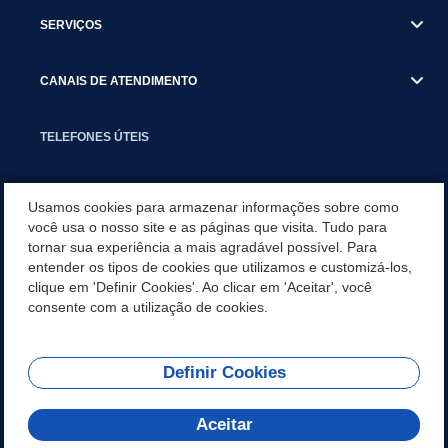
SERVIÇOS
CANAIS DE ATENDIMENTO
TELEFONES ÚTEIS
EXECUTIVO
Usamos cookies para armazenar informações sobre como
você usa o nosso site e as páginas que visita. Tudo para
tornar sua experiência a mais agradável possível. Para
NOTÍCIAS
entender os tipos de cookies que utilizamos e customizá-los,
clique em 'Definir Cookies'. Ao clicar em 'Aceitar', você
APLICATIVO
consente com a utilização de cookies.
Definir Cookies
REDES SOCIAIS
Aceitar