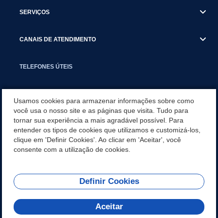
SERVIÇOS
CANAIS DE ATENDIMENTO
TELEFONES ÚTEIS
EXECUTIVO
Usamos cookies para armazenar informações sobre como
você usa o nosso site e as páginas que visita. Tudo para
tornar sua experiência a mais agradável possível. Para
NOTÍCIAS
entender os tipos de cookies que utilizamos e customizá-los,
clique em 'Definir Cookies'. Ao clicar em 'Aceitar', você
APLICATIVO
consente com a utilização de cookies.
Definir Cookies
REDES SOCIAIS
Aceitar