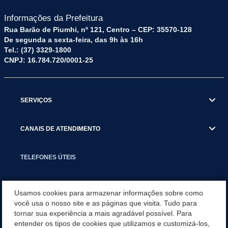
Informações da Prefeitura
Rua Barão de Piumhi, nº 121, Centro – CEP: 35570-128
De segunda a sexta-feira, das 9h às 16h
Tel.: (37) 3329-1800
CNPJ: 16.784.720/0001-25
SERVIÇOS
CANAIS DE ATENDIMENTO
TELEFONES ÚTEIS
EXECUTIVO
Usamos cookies para armazenar informações sobre como
você usa o nosso site e as páginas que visita. Tudo para
tornar sua experiência a mais agradável possível. Para
NOTÍCIAS
entender os tipos de cookies que utilizamos e customizá-los,