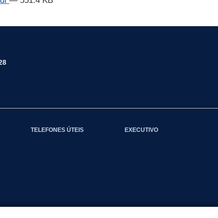
df
— 551.4 KB
28
TELEFONES ÚTEIS
EXECUTIVO