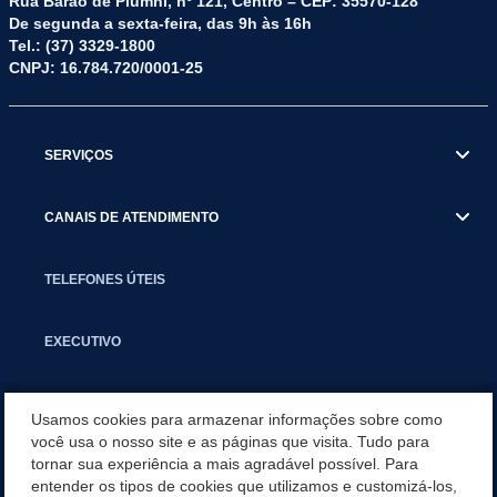
Rua Barão de Piumhi, nº 121, Centro – CEP: 35570-128
De segunda a sexta-feira, das 9h às 16h
Tel.: (37) 3329-1800
CNPJ: 16.784.720/0001-25
SERVIÇOS
CANAIS DE ATENDIMENTO
TELEFONES ÚTEIS
EXECUTIVO
NOTÍCIAS
Usamos cookies para armazenar informações sobre como
você usa o nosso site e as páginas que visita. Tudo para
tornar sua experiência a mais agradável possível. Para
APLICATIVO
entender os tipos de cookies que utilizamos e customizá-los,