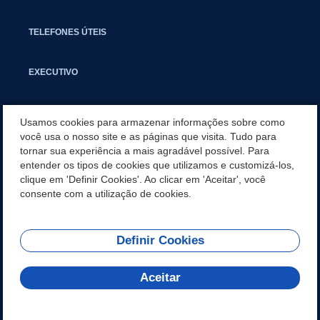
TELEFONES ÚTEIS
EXECUTIVO
NOTÍCIAS
Usamos cookies para armazenar informações sobre como
você usa o nosso site e as páginas que visita. Tudo para
tornar sua experiência a mais agradável possível. Para
APLICATIVO
entender os tipos de cookies que utilizamos e customizá-los,
clique em 'Definir Cookies'. Ao clicar em 'Aceitar', você
JUSTIFICATIVAS DE INEXIGIBILIDADE
consente com a utilização de cookies.
Definir Cookies
REDES SOCIAIS
Aceitar