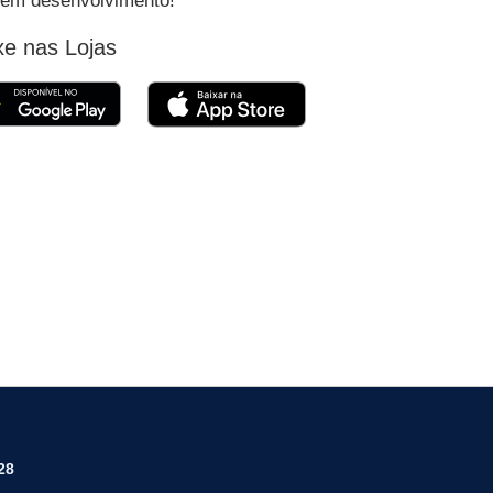
em desenvolvimento!
xe nas Lojas
Baixar Cidades GOV.BR no Google Play
Baixar Cidades GOV.BR na
28