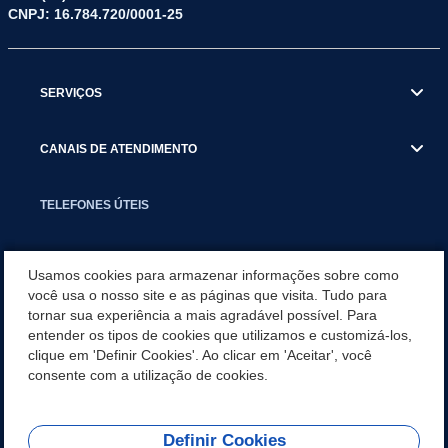
CNPJ: 16.784.720/0001-25
SERVIÇOS
CANAIS DE ATENDIMENTO
TELEFONES ÚTEIS
EXECUTIVO
Usamos cookies para armazenar informações sobre como
você usa o nosso site e as páginas que visita. Tudo para
tornar sua experiência a mais agradável possível. Para
NOTÍCIAS
entender os tipos de cookies que utilizamos e customizá-los,
clique em 'Definir Cookies'. Ao clicar em 'Aceitar', você
APLICATIVO
consente com a utilização de cookies.
Definir Cookies