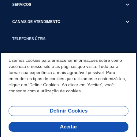
SERVIÇOS
CANAIS DE ATENDIMENTO
TELEFONES ÚTEIS
EXECUTIVO
Usamos cookies para armazenar informações sobre como
você usa o nosso site e as páginas que visita. Tudo para
tornar sua experiência a mais agradável possível. Para
NOTÍCIAS
entender os tipos de cookies que utilizamos e customizá-los,
clique em 'Definir Cookies'. Ao clicar em 'Aceitar', você
APLICATIVO
consente com a utilização de cookies.
Definir Cookies
REDES SOCIAIS
Aceitar