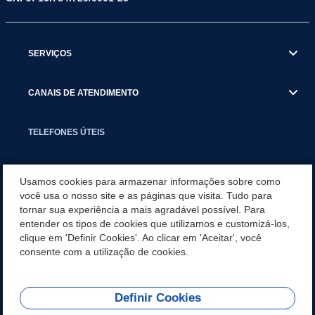
SERVIÇOS
CANAIS DE ATENDIMENTO
TELEFONES ÚTEIS
EXECUTIVO
Usamos cookies para armazenar informações sobre como
você usa o nosso site e as páginas que visita. Tudo para
tornar sua experiência a mais agradável possível. Para
NOTÍCIAS
entender os tipos de cookies que utilizamos e customizá-los,
clique em 'Definir Cookies'. Ao clicar em 'Aceitar', você
APLICATIVO
consente com a utilização de cookies.
Definir Cookies
REDES SOCIAIS