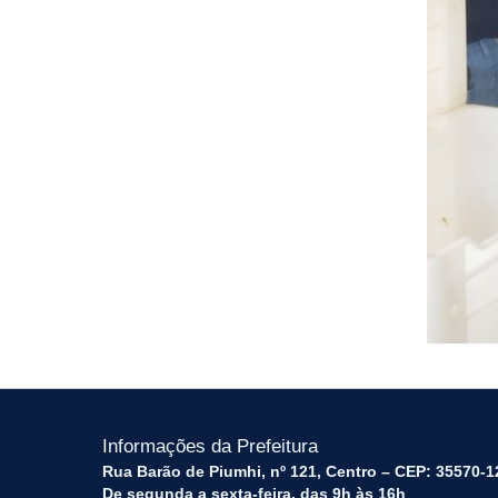
Informações da Prefeitura
Rua Barão de Piumhi, nº 121, Centro – CEP: 35570-1
De segunda a sexta-feira, das 9h às 16h