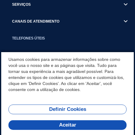
SERVIÇOS
CANAIS DE ATENDIMENTO
TELEFONES ÚTEIS
EXECUTIVO
Usamos cookies para armazenar informações sobre como
você usa o nosso site e as páginas que visita. Tudo para
tornar sua experiência a mais agradável possível. Para
NOTÍCIAS
entender os tipos de cookies que utilizamos e customizá-los,
clique em 'Definir Cookies'. Ao clicar em 'Aceitar', você
APLICATIVO
consente com a utilização de cookies.
Definir Cookies
REDES SOCIAIS
Aceitar