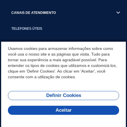
CANAIS DE ATENDIMENTO
TELEFONES ÚTEIS
EXECUTIVO
Usamos cookies para armazenar informações sobre como
você usa o nosso site e as páginas que visita. Tudo para
tornar sua experiência a mais agradável possível. Para
NOTÍCIAS
entender os tipos de cookies que utilizamos e customizá-los,
clique em 'Definir Cookies'. Ao clicar em 'Aceitar', você
APLICATIVO
consente com a utilização de cookies.
Definir Cookies
REDES SOCIAIS
Aceitar