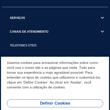
SERVIÇOS
CANAIS DE ATENDIMENTO
TELEFONES ÚTEIS
EXECUTIVO
Usamos cookies para armazenar informações sobre como
você usa o nosso site e as páginas que visita. Tudo para
tornar sua experiência a mais agradável possível. Para
NOTÍCIAS
entender os tipos de cookies que utilizamos e customizá-los,
clique em 'Definir Cookies'. Ao clicar em 'Aceitar', você
APLICATIVO
consente com a utilização de cookies.
Definir Cookies
REDES SOCIAIS