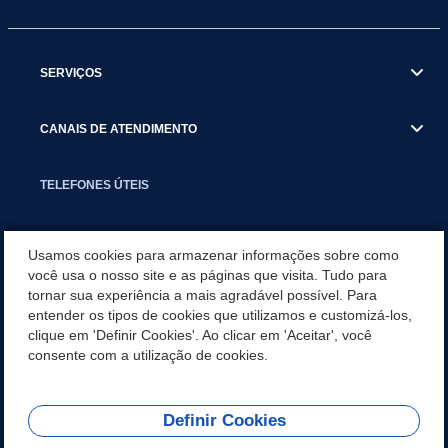
SERVIÇOS
CANAIS DE ATENDIMENTO
TELEFONES ÚTEIS
EXECUTIVO
Usamos cookies para armazenar informações sobre como
você usa o nosso site e as páginas que visita. Tudo para
tornar sua experiência a mais agradável possível. Para
NOTÍCIAS
entender os tipos de cookies que utilizamos e customizá-los,
clique em 'Definir Cookies'. Ao clicar em 'Aceitar', você
APLICATIVO
consente com a utilização de cookies.
Definir Cookies
REDES SOCIAIS