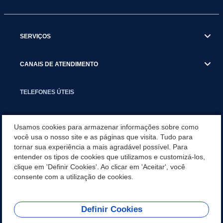
SERVIÇOS
CANAIS DE ATENDIMENTO
TELEFONES ÚTEIS
EXECUTIVO
Usamos cookies para armazenar informações sobre como
você usa o nosso site e as páginas que visita. Tudo para
tornar sua experiência a mais agradável possível. Para
NOTÍCIAS
entender os tipos de cookies que utilizamos e customizá-los,
clique em 'Definir Cookies'. Ao clicar em 'Aceitar', você
APLICATIVO
consente com a utilização de cookies.
Definir Cookies
REDES SOCIAIS