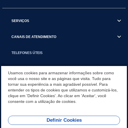
SERVIÇOS
CANAIS DE ATENDIMENTO
TELEFONES ÚTEIS
EXECUTIVO
Usamos cookies para armazenar informações sobre como
você usa o nosso site e as páginas que visita. Tudo para
tornar sua experiência a mais agradável possível. Para
NOTÍCIAS
entender os tipos de cookies que utilizamos e customizá-los,
clique em 'Definir Cookies'. Ao clicar em 'Aceitar', você
APLICATIVO
consente com a utilização de cookies.
Definir Cookies
REDES SOCIAIS