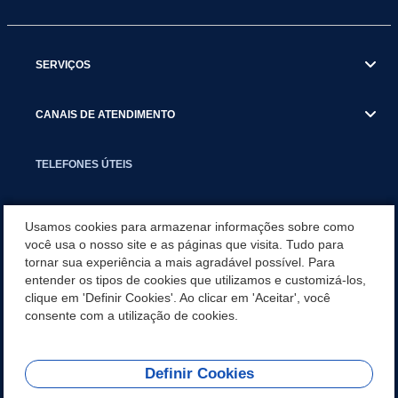
SERVIÇOS
CANAIS DE ATENDIMENTO
TELEFONES ÚTEIS
EXECUTIVO
Usamos cookies para armazenar informações sobre como
você usa o nosso site e as páginas que visita. Tudo para
tornar sua experiência a mais agradável possível. Para
NOTÍCIAS
entender os tipos de cookies que utilizamos e customizá-los,
clique em 'Definir Cookies'. Ao clicar em 'Aceitar', você
APLICATIVO
consente com a utilização de cookies.
Definir Cookies
REDES SOCIAIS