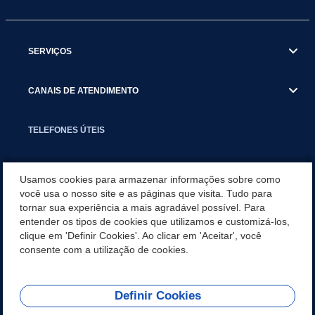
SERVIÇOS
CANAIS DE ATENDIMENTO
TELEFONES ÚTEIS
EXECUTIVO
Usamos cookies para armazenar informações sobre como
você usa o nosso site e as páginas que visita. Tudo para
tornar sua experiência a mais agradável possível. Para
NOTÍCIAS
entender os tipos de cookies que utilizamos e customizá-los,
clique em 'Definir Cookies'. Ao clicar em 'Aceitar', você
APLICATIVO
consente com a utilização de cookies.
Definir Cookies
REDES SOCIAIS