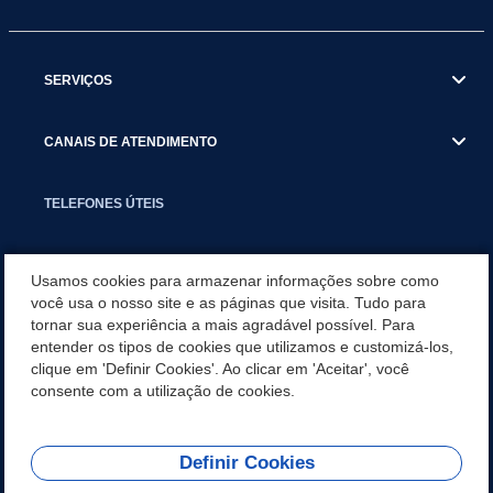
SERVIÇOS
CANAIS DE ATENDIMENTO
TELEFONES ÚTEIS
EXECUTIVO
Usamos cookies para armazenar informações sobre como
você usa o nosso site e as páginas que visita. Tudo para
tornar sua experiência a mais agradável possível. Para
NOTÍCIAS
entender os tipos de cookies que utilizamos e customizá-los,
clique em 'Definir Cookies'. Ao clicar em 'Aceitar', você
APLICATIVO
consente com a utilização de cookies.
Definir Cookies
REDES SOCIAIS