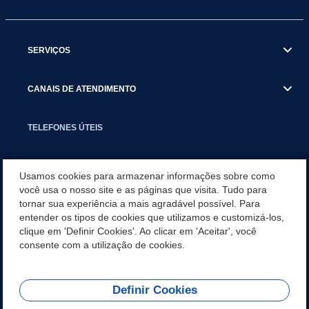
SERVIÇOS
CANAIS DE ATENDIMENTO
TELEFONES ÚTEIS
EXECUTIVO
Usamos cookies para armazenar informações sobre como
você usa o nosso site e as páginas que visita. Tudo para
tornar sua experiência a mais agradável possível. Para
NOTÍCIAS
entender os tipos de cookies que utilizamos e customizá-los,
clique em 'Definir Cookies'. Ao clicar em 'Aceitar', você
APLICATIVO
consente com a utilização de cookies.
Definir Cookies
REDES SOCIAIS