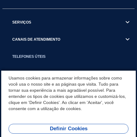
SERVIÇOS
CANAIS DE ATENDIMENTO
TELEFONES ÚTEIS
EXECUTIVO
Usamos cookies para armazenar informações sobre como
você usa o nosso site e as páginas que visita. Tudo para
tornar sua experiência a mais agradável possível. Para
NOTÍCIAS
entender os tipos de cookies que utilizamos e customizá-los,
clique em 'Definir Cookies'. Ao clicar em 'Aceitar', você
APLICATIVO
consente com a utilização de cookies.
Definir Cookies
REDES SOCIAIS