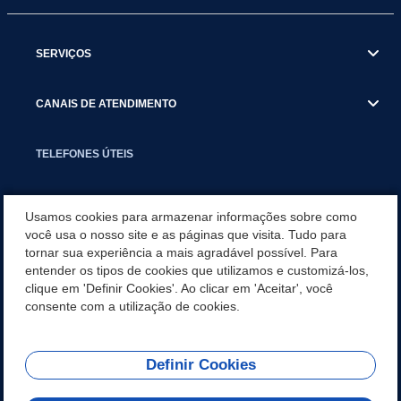
SERVIÇOS
CANAIS DE ATENDIMENTO
TELEFONES ÚTEIS
EXECUTIVO
Usamos cookies para armazenar informações sobre como
você usa o nosso site e as páginas que visita. Tudo para
tornar sua experiência a mais agradável possível. Para
NOTÍCIAS
entender os tipos de cookies que utilizamos e customizá-los,
clique em 'Definir Cookies'. Ao clicar em 'Aceitar', você
APLICATIVO
consente com a utilização de cookies.
Definir Cookies
REDES SOCIAIS