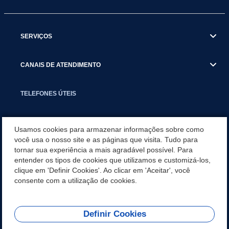
SERVIÇOS
CANAIS DE ATENDIMENTO
TELEFONES ÚTEIS
EXECUTIVO
Usamos cookies para armazenar informações sobre como
você usa o nosso site e as páginas que visita. Tudo para
tornar sua experiência a mais agradável possível. Para
NOTÍCIAS
entender os tipos de cookies que utilizamos e customizá-los,
clique em 'Definir Cookies'. Ao clicar em 'Aceitar', você
APLICATIVO
consente com a utilização de cookies.
Definir Cookies
REDES SOCIAIS