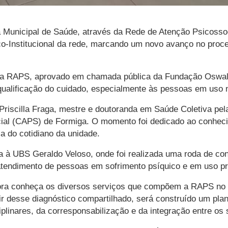
a Municipal de Saúde, através da Rede de Atenção Psicossoci
ico-Institucional da rede, marcando um novo avanço no proc
nto da RAPS, aprovado em chamada pública da Fundação Oswa
qualificação do cuidado, especialmente às pessoas em uso n
 Priscilla Fraga, mestre e doutoranda em Saúde Coletiva pel
ial (CAPS) de Formiga. O momento foi dedicado ao conhecim
ia do cotidiano da unidade.
ta à UBS Geraldo Veloso, onde foi realizada uma roda de c
tendimento de pessoas em sofrimento psíquico e em uso pro
visora conheça os diversos serviços que compõem a RAPS no 
 desse diagnóstico compartilhado, será construído um plano 
ciplinares, da corresponsabilização e da integração entre os 