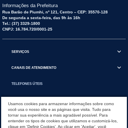
Informações da Prefeitura
Rua Barão de Piumhi, nº 121, Centro – CEP: 35570-128
De segunda a sexta-feira, das 9h às 16h
Tel.: (37) 3329-1800
CNPJ: 16.784.720/0001-25
SERVIÇOS
CANAIS DE ATENDIMENTO
TELEFONES ÚTEIS
EXECUTIVO
Usamos cookies para armazenar informações sobre como
você usa o nosso site e as páginas que visita. Tudo para
tornar sua experiência a mais agradável possível. Para
NOTÍCIAS
entender os tipos de cookies que utilizamos e customizá-los,
clique em 'Definir Cookies'. Ao clicar em 'Aceitar', você