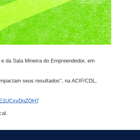
o e da Sala Mineira do Empreendedor, em
 impactam seus resultados”, na ACIF/CDL,
f7TE1UCxvDnZQH7
cal.