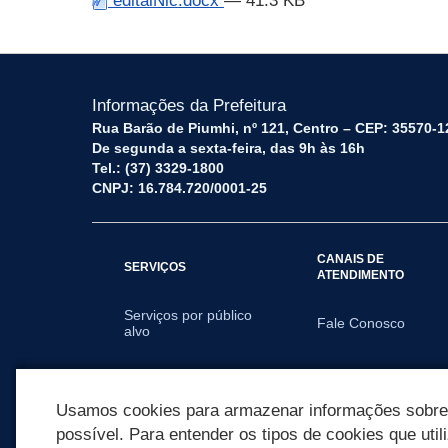
editalNic.docx
— 41.3 KB
Informações da Prefeitura
Rua Barão de Piumhi, nº 121, Centro – CEP: 35570-1
De segunda a sexta-feira, das 9h às 16h
Tel.: (37) 3329-1800
CNPJ: 16.784.720/0001-25
CANAIS DE
SERVIÇOS
ATENDIMENTO
Serviços por público
Fale Conosco
alvo
SECRETARIAS
Usamos cookies para armazenar informações sobre c
possível. Para entender os tipos de cookies que util