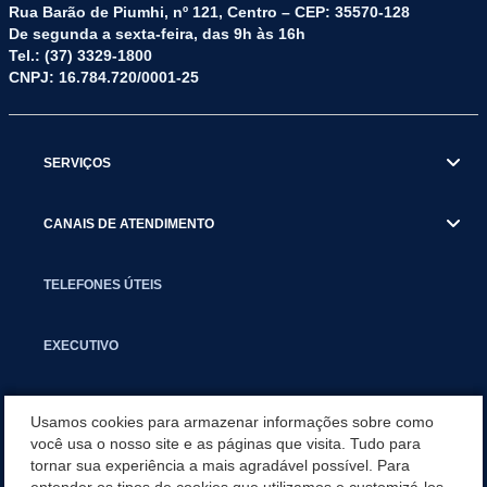
Rua Barão de Piumhi, nº 121, Centro – CEP: 35570-128
De segunda a sexta-feira, das 9h às 16h
Tel.: (37) 3329-1800
CNPJ: 16.784.720/0001-25
SERVIÇOS
CANAIS DE ATENDIMENTO
TELEFONES ÚTEIS
EXECUTIVO
NOTÍCIAS
Usamos cookies para armazenar informações sobre como
você usa o nosso site e as páginas que visita. Tudo para
tornar sua experiência a mais agradável possível. Para
APLICATIVO