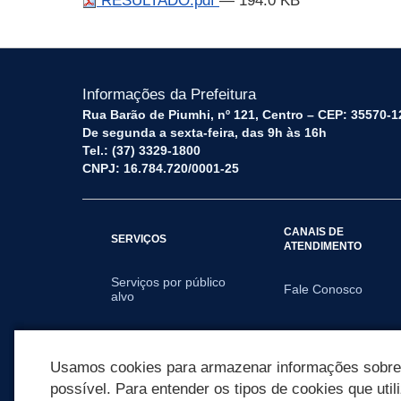
RESULTADO.pdf
— 194.0 KB
Informações da Prefeitura
Rua Barão de Piumhi, nº 121, Centro – CEP: 35570-1
De segunda a sexta-feira, das 9h às 16h
Tel.: (37) 3329-1800
CNPJ: 16.784.720/0001-25
CANAIS DE
SERVIÇOS
ATENDIMENTO
Serviços por público
Fale Conosco
alvo
SECRETARIAS
Usamos cookies para armazenar informações sobre c
possível. Para entender os tipos de cookies que util