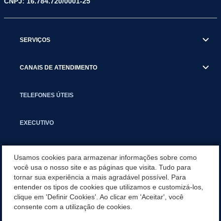
CNPJ: 16.784.720/0001-25
SERVIÇOS
CANAIS DE ATENDIMENTO
TELEFONES ÚTEIS
EXECUTIVO
NOTÍCIAS
Usamos cookies para armazenar informações sobre como
você usa o nosso site e as páginas que visita. Tudo para
tornar sua experiência a mais agradável possível. Para
APLICATIVO
entender os tipos de cookies que utilizamos e customizá-los,
clique em 'Definir Cookies'. Ao clicar em 'Aceitar', você
SECRETARIAS
consente com a utilização de cookies.