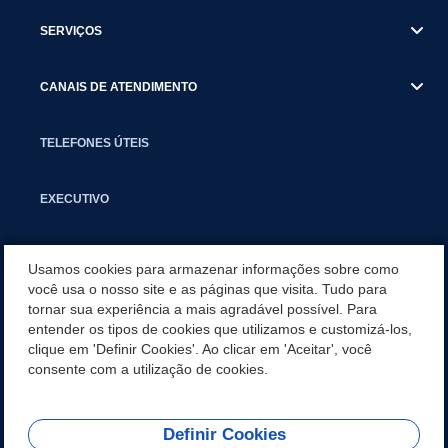
SERVIÇOS
CANAIS DE ATENDIMENTO
TELEFONES ÚTEIS
EXECUTIVO
NOTÍCIAS
Usamos cookies para armazenar informações sobre como
você usa o nosso site e as páginas que visita. Tudo para
tornar sua experiência a mais agradável possível. Para
APLICATIVO
entender os tipos de cookies que utilizamos e customizá-los,
clique em 'Definir Cookies'. Ao clicar em 'Aceitar', você
SECRETARIAS
consente com a utilização de cookies.
Definir Cookies