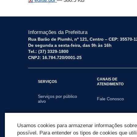
edital.pdf
— 386.5 KB
Informações da Prefeitura
Rua Barão de Piumhi, nº 121, Centro – CEP: 35570-1
De segunda a sexta-feira, das 9h às 16h
Tel.: (37) 3329-1800
CNPJ: 16.784.720/0001-25
CANAIS DE
SERVIÇOS
ATENDIMENTO
Serviços por público
Fale Conosco
alvo
SECRETARIAS
Usamos cookies para armazenar informações sobre c
possível. Para entender os tipos de cookies que util