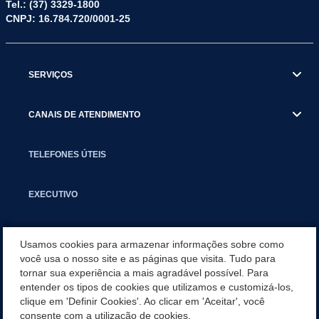
Tel.: (37) 3329-1800
CNPJ: 16.784.720/0001-25
SERVIÇOS
CANAIS DE ATENDIMENTO
TELEFONES ÚTEIS
EXECUTIVO
NOTÍCIAS
Usamos cookies para armazenar informações sobre como
você usa o nosso site e as páginas que visita. Tudo para
tornar sua experiência a mais agradável possível. Para
APLICATIVO
entender os tipos de cookies que utilizamos e customizá-los,
clique em 'Definir Cookies'. Ao clicar em 'Aceitar', você
SECRETARIAS
consente com a utilização de cookies.