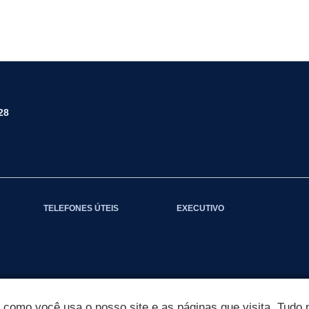
28
TELEFONES ÚTEIS
EXECUTIVO
omo você usa o nosso site e as páginas que visita. Tudo p