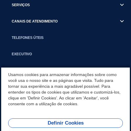
SERVIÇOS
CANAIS DE ATENDIMENTO
TELEFONES ÚTEIS
EXECUTIVO
NOTÍCIAS
Usamos cookies para armazenar informações sobre como
você usa o nosso site e as páginas que visita. Tudo para
tornar sua experiência a mais agradável possível. Para
APLICATIVO
entender os tipos de cookies que utilizamos e customizá-los,
clique em 'Definir Cookies'. Ao clicar em 'Aceitar', você
SECRETARIAS
consente com a utilização de cookies.
Definir Cookies
REDES SOCIAIS