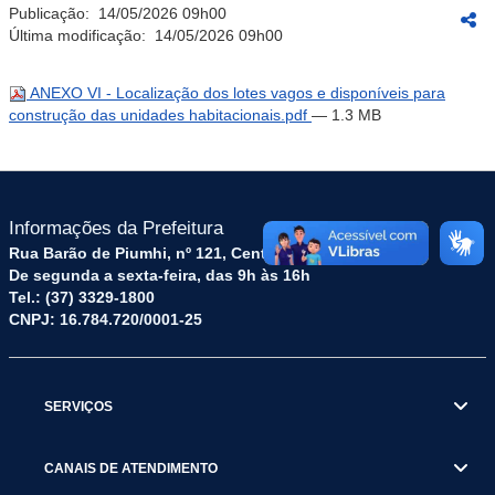
Publicação:
14/05/2026 09h00
Última modificação:
14/05/2026 09h00
ANEXO VI - Localização dos lotes vagos e disponíveis para
construção das unidades habitacionais.pdf
— 1.3 MB
Informações da Prefeitura
Rua Barão de Piumhi, nº 121, Centro – CEP: 35570-128
De segunda a sexta-feira, das 9h às 16h
Tel.: (37) 3329-1800
CNPJ: 16.784.720/0001-25
SERVIÇOS
CANAIS DE ATENDIMENTO