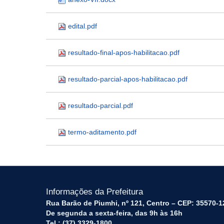
edital.pdf
resultado-final-apos-habilitacao.pdf
resultado-parcial-apos-habilitacao.pdf
resultado-parcial.pdf
termo-aditamento.pdf
Informações da Prefeitura
Rua Barão de Piumhi, nº 121, Centro – CEP: 35570-1
De segunda a sexta-feira, das 9h às 16h
Tel.: (37) 3329-1800