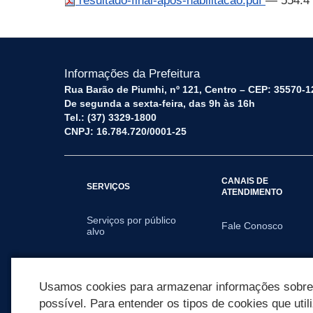
resultado-final-apos-habilitacao.pdf
— 554.4
Informações da Prefeitura
Rua Barão de Piumhi, nº 121, Centro – CEP: 35570-1
De segunda a sexta-feira, das 9h às 16h
Tel.: (37) 3329-1800
CNPJ: 16.784.720/0001-25
CANAIS DE
SERVIÇOS
ATENDIMENTO
Serviços por público
Fale Conosco
alvo
SECRETARIAS
Usamos cookies para armazenar informações sobre c
possível. Para entender os tipos de cookies que util