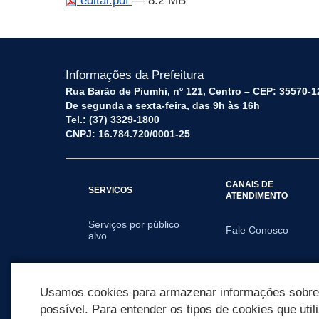
edital.pdf
— 8.2 MB
Informações da Prefeitura
Rua Barão de Piumhi, nº 121, Centro – CEP: 35570-1
De segunda a sexta-feira, das 9h às 16h
Tel.: (37) 3329-1800
CNPJ: 16.784.720/0001-25
CANAIS DE
SERVIÇOS
ATENDIMENTO
Serviços por público
Fale Conosco
alvo
SECRETARIAS
Usamos cookies para armazenar informações sobre c
possível. Para entender os tipos de cookies que util