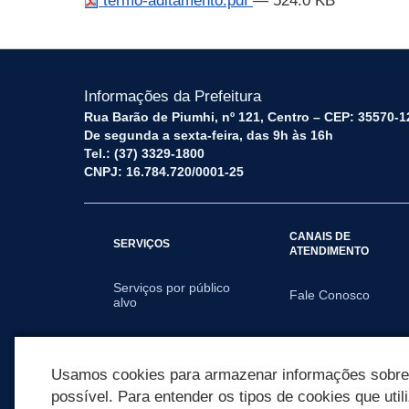
termo-aditamento.pdf
— 524.0 KB
Informações da Prefeitura
Rua Barão de Piumhi, nº 121, Centro – CEP: 35570-1
De segunda a sexta-feira, das 9h às 16h
Tel.: (37) 3329-1800
CNPJ: 16.784.720/0001-25
CANAIS DE
SERVIÇOS
ATENDIMENTO
Serviços por público
Fale Conosco
alvo
SECRETARIAS
Usamos cookies para armazenar informações sobre c
possível. Para entender os tipos de cookies que util