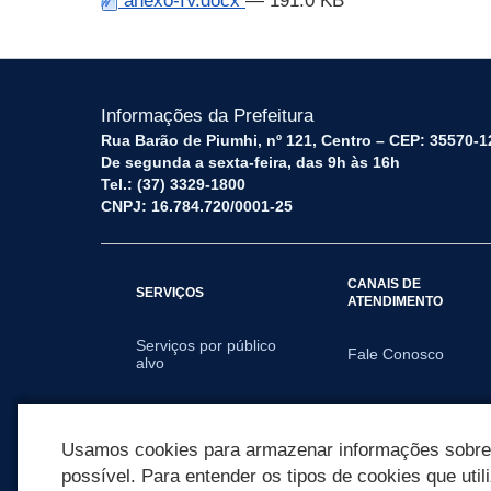
anexo-IV.docx
— 191.0 KB
Informações da Prefeitura
Rua Barão de Piumhi, nº 121, Centro – CEP: 35570-1
De segunda a sexta-feira, das 9h às 16h
Tel.: (37) 3329-1800
CNPJ: 16.784.720/0001-25
CANAIS DE
SERVIÇOS
ATENDIMENTO
Serviços por público
Fale Conosco
alvo
SECRETARIAS
Usamos cookies para armazenar informações sobre c
possível. Para entender os tipos de cookies que util