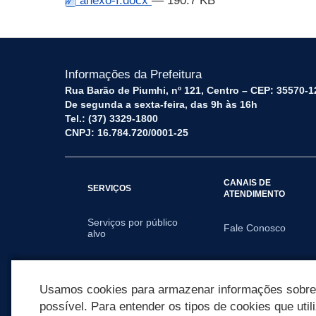
anexo-I.docx
— 190.7 KB
Informações da Prefeitura
Rua Barão de Piumhi, nº 121, Centro – CEP: 35570-1
De segunda a sexta-feira, das 9h às 16h
Tel.: (37) 3329-1800
CNPJ: 16.784.720/0001-25
CANAIS DE
SERVIÇOS
ATENDIMENTO
Serviços por público
Fale Conosco
alvo
SECRETARIAS
Usamos cookies para armazenar informações sobre c
possível. Para entender os tipos de cookies que util